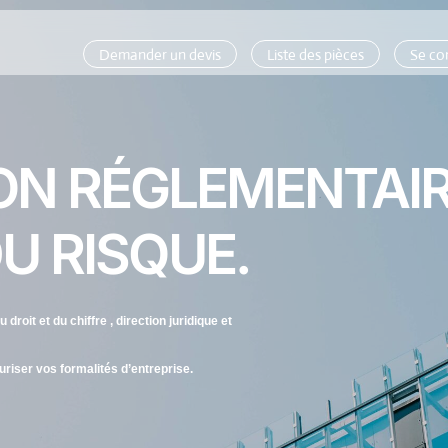
Demander un devis
Liste des pièces
Se co
ON RÉGLEMENTAI
U RISQUE.
droit et du chiffre , direction juridique et
uriser vos formalités d’entreprise.