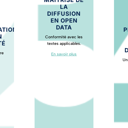
MAÎTRISE DE
LA
DIFFUSION
EN OPEN
DATA
P
ATION
N
Conformité avec les
TÉ
textes applicables.
re
En savoir plus
Un