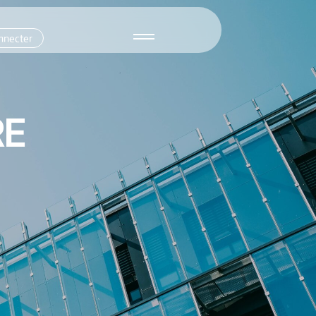
nnecter
RE