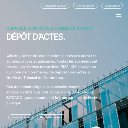
Demander un devis
Liste des pièces
Se connecter
DÉPOSER SON ACTE EN ANNEXE AU RCS
DÉPÔT D’ACTES.
Afin de justifier de leur situation auprès des autorités
administratives et judiciaires, toutes les sociétés sont
tenues, aux termes des articles R123-102 et suivants
du Code de Commerce, de déposer des actes au
Greffe du Tribunal de Commerce.
Ces documents légaux sont ensuite inscrits en
annexe du RCS puis font l’objet d’une publication au
BODACC, garantissant ainsi la transparence de la vie
publique.
Nous contacter
Demander un devis