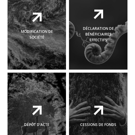
DÉCLARATION DE
MODIFICATION DE
BÉNÉFICIAIRES
SOCIÉTÉ
EFFECTIFS
Nous gérons l’ensemble des
Nous déterminons pour
démarches de
vous les bénéficiaires
DÉPÔT D'ACTE
CESSIONS DE FONDS
modifications
de vos
effectifs de votre société.
statuts.