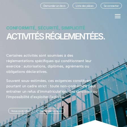
Demander un devis
Liste des pièces
Se connecter
CONFORMITÉ, SÉCURITÉ, SIMPLICITÉ
ACTIVITÉS RÉGLEMENTÉES.
Certaines activités sont soumises à des
réglementations spécifiques qui conditionnent leur
exercice : autorisations, diplômes, agréments ou
obligations déclaratives.
Souvent sous-estimées, ces exigences constituent
pourtant un cadre strict : toute non-conformité peut
entraîner un refus d’immatriculation, des sanctions ou
l’impossibilité d’exploiter l’activité.
Nous contacter
Demander un devis