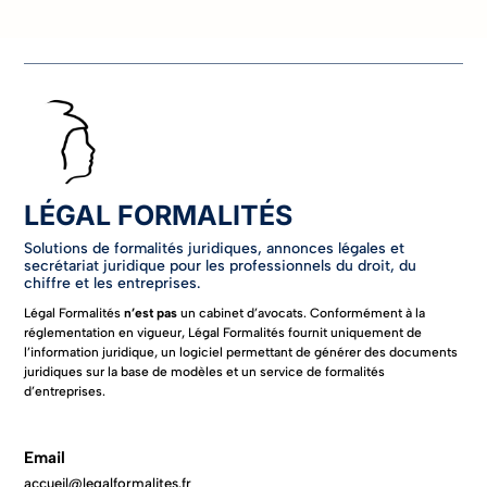
Nos juristes vous
accompagnent sur les
Nous déposons vos actes
différents aspects de la
en annexe au RCS.
cession de fond de
commerce.
LÉGAL FORMALITÉS
En savoir plus
Solutions de formalités juridiques, annonces légales et
En savoir plus
secrétariat juridique pour les professionnels du droit, du
chiffre et les entreprises.
Légal Formalités
n’est pas
un cabinet d’avocats. Conformément à la
réglementation en vigueur, Légal Formalités fournit uniquement de
l’information juridique, un logiciel permettant de générer des documents
juridiques sur la base de modèles et un service de formalités
d’entreprises.
Email
accueil@legalformalites.fr