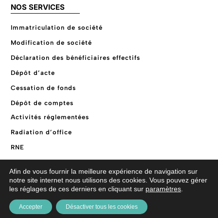
NOS SERVICES
Immatriculation de société
Modification de société
Déclaration des bénéficiaires effectifs
Dépôt d’acte
Cessation de fonds
Dépôt de comptes
Activités réglementées
Radiation d’office
RNE
Code APE
Afin de vous fournir la meilleure expérience de navigation sur
Suretés mobilières
notre site internet nous utilisons des cookies. Vous pouvez gérer
les réglages de ces derniers en cliquant sur
paramètres
.
Accepter
Désactiver tous les cookies
©
2026
Break-Out Company
- Agence de communication
Mentions légales
|
Politique de confidentialité